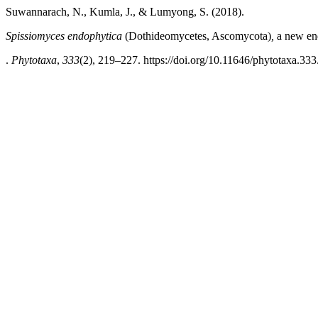
Suwannarach, N., Kumla, J., & Lumyong, S. (2018).
Spissiomyces endophytica
(Dothideomycetes, Ascomycota)
,
a new en
.
Phytotaxa
,
333
(2), 219–227. https://doi.org/10.11646/phytotaxa.333