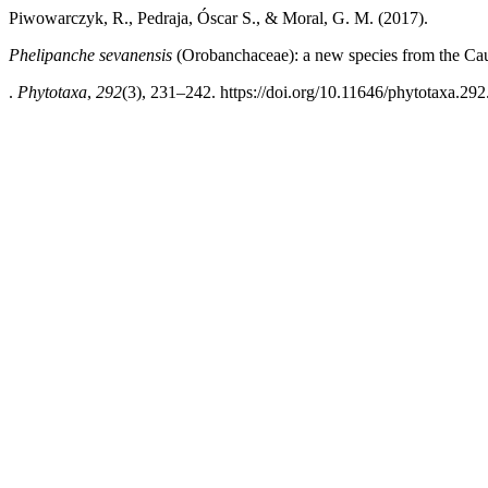
Piwowarczyk, R., Pedraja, Óscar S., & Moral, G. M. (2017).
Phelipanche sevanensis
(Orobanchaceae): a new species from the Cauc
.
Phytotaxa
,
292
(3), 231–242. https://doi.org/10.11646/phytotaxa.292