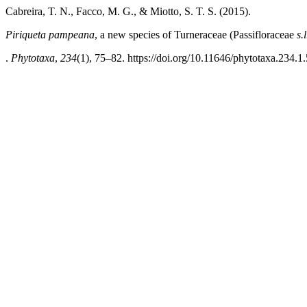
Cabreira, T. N., Facco, M. G., & Miotto, S. T. S. (2015).
Piriqueta
pampeana
, a new species of Turneraceae (Passifloraceae
s.l
.
Phytotaxa
,
234
(1), 75–82. https://doi.org/10.11646/phytotaxa.234.1.