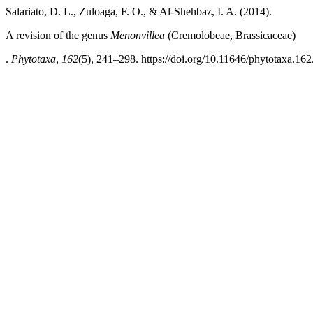
Salariato, D. L., Zuloaga, F. O., & Al-Shehbaz, I. A. (2014).
A revision of the genus
Menonvillea
(Cremolobeae, Brassicaceae)
.
Phytotaxa
,
162
(5), 241–298. https://doi.org/10.11646/phytotaxa.162