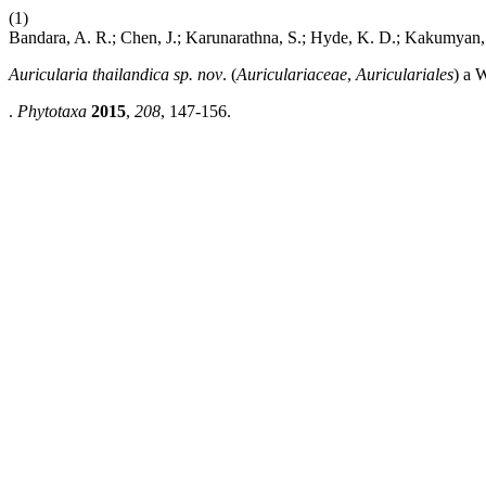
(1)
Bandara, A. R.; Chen, J.; Karunarathna, S.; Hyde, K. D.; Kakumyan,
Auricularia thailandica
sp. nov
. (
Auriculariaceae
,
Auriculariales
) a 
.
Phytotaxa
2015
,
208
, 147-156.