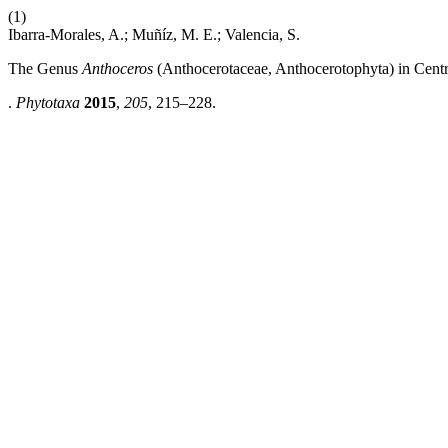
(1)
Ibarra-Morales, A.; Muñíz, M. E.; Valencia, S.
The Genus
Anthoceros
(Anthocerotaceae, Anthocerotophyta) in Cent
.
Phytotaxa
2015
,
205
, 215–228.