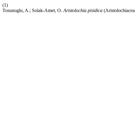
(1)
Tosunoglu, A.; Solak-Amet, O.
Aristolochia pisidica
(Aristolochiacea