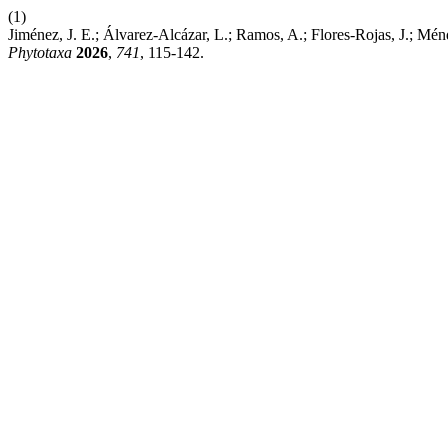
(1)
Jiménez, J. E.; Álvarez-Alcázar, L.; Ramos, A.; Flores-Rojas, J.; Mé
Phytotaxa
2026
,
741
, 115-142.