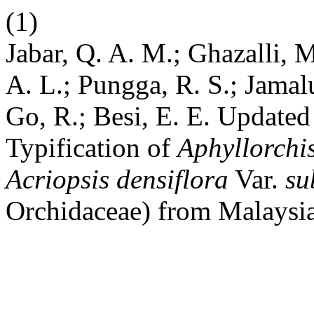
(1)
Jabar, Q. A. M.; Ghazalli, 
A. L.; Pungga, R. S.; Jamal
Go, R.; Besi, E. E. Update
Typification of
Aphyllorchis
Acriopsis densiflora
Var.
su
Orchidaceae) from Malaysi