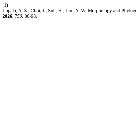
(1)
Lupala, A. S.; Choi, J.; Suh, H.; Lim, Y. W. Morphology and Phylo
2026
,
750
, 86-98.