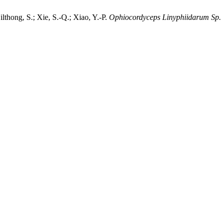
lthong, S.; Xie, S.-Q.; Xiao, Y.-P.
Ophiocordyceps Linyphiidarum Sp. 