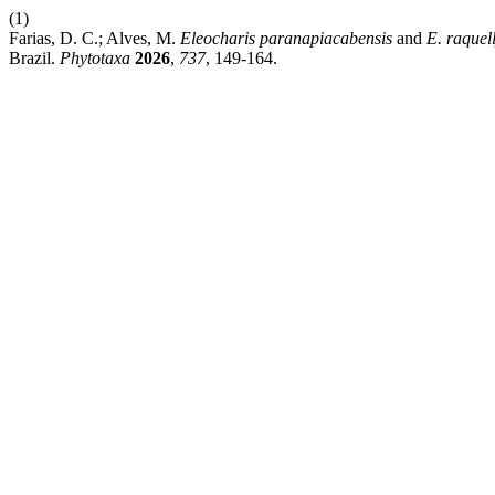
(1)
Farias, D. C.; Alves, M.
Eleocharis paranapiacabensis
and
E. raquel
Brazil.
Phytotaxa
2026
,
737
, 149-164.