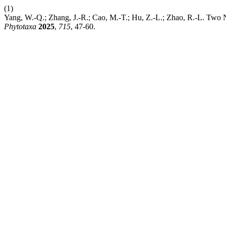
(1)
Yang, W.-Q.; Zhang, J.-R.; Cao, M.-T.; Hu, Z.-L.; Zhao, R.-L. Two
Phytotaxa
2025
,
715
, 47-60.