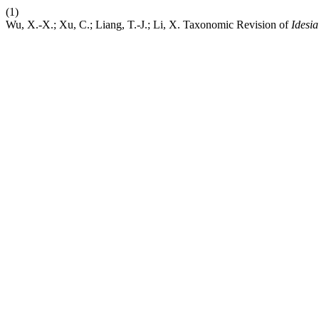
(1)
Wu, X.-X.; Xu, C.; Liang, T.-J.; Li, X. Taxonomic Revision of
Idesia