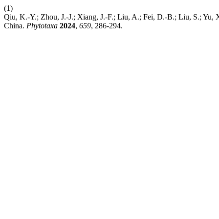
(1)
Qiu, K.-Y.; Zhou, J.-J.; Xiang, J.-F.; Liu, A.; Fei, D.-B.; Liu, S.; Yu,
China.
Phytotaxa
2024
,
659
, 286-294.