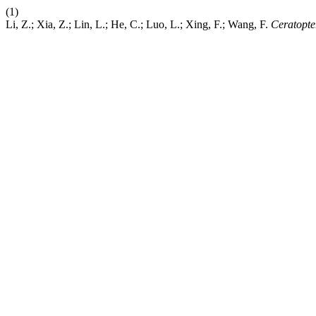
(1)
Li, Z.; Xia, Z.; Lin, L.; He, C.; Luo, L.; Xing, F.; Wang, F.
Ceratopte