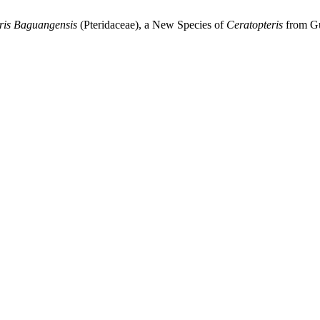
ris Baguangensis
(Pteridaceae),
a New Species of
Ceratopteris
from
G