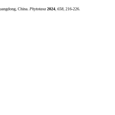
uangdong, China.
Phytotaxa
2024
,
658
, 216-226.