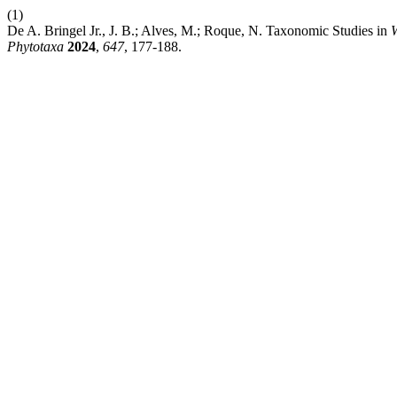
(1)
De A. Bringel Jr., J. B.; Alves, M.; Roque, N. Taxonomic Studies in
Phytotaxa
2024
,
647
, 177-188.