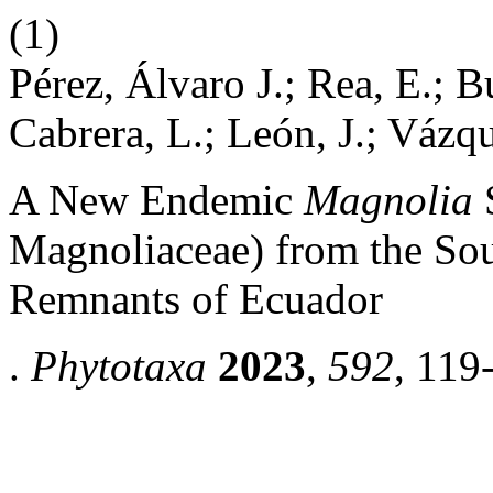
(1)
Pérez, Álvaro J.; Rea, E.; 
Cabrera, L.; León, J.; Vázqu
A New Endemic
Magnolia
S
Magnoliaceae) from the So
Remnants of Ecuador
.
Phytotaxa
2023
,
592
, 119