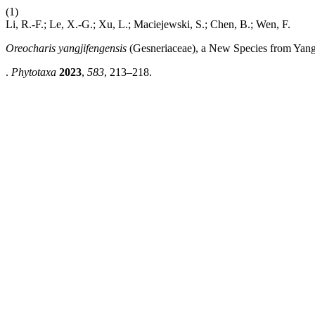
(1)
Li, R.-F.; Le, X.-G.; Xu, L.; Maciejewski, S.; Chen, B.; Wen, F.
Oreocharis yangjifengensis
(Gesneriaceae), a New Species from Yangj
.
Phytotaxa
2023
,
583
, 213–218.