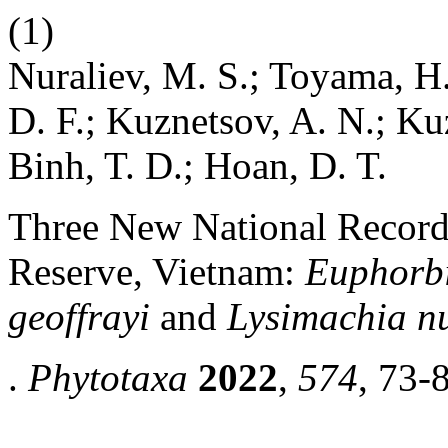
(1)
Nuraliev, M. S.; Toyama, H.
D. F.; Kuznetsov, A. N.; Ku
Binh, T. D.; Hoan, D. T.
Three New National Recor
Reserve, Vietnam:
Euphorbi
geoffrayi
and
Lysimachia nu
.
Phytotaxa
2022
,
574
, 73-