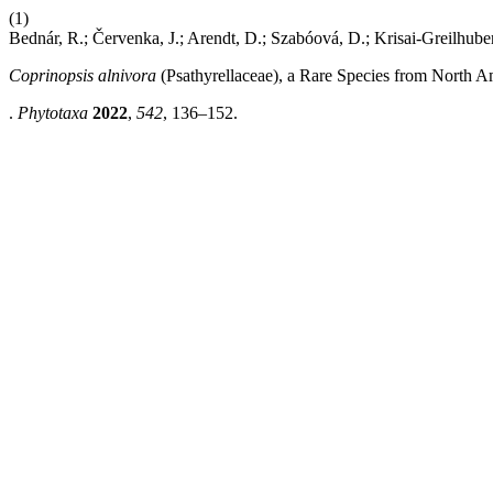
(1)
Bednár, R.; Červenka, J.; Arendt, D.; Szabóová, D.; Krisai-Greilhuber,
Coprinopsis alnivora
(Psathyrellaceae), a Rare Species from North A
.
Phytotaxa
2022
,
542
, 136–152.