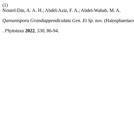
(1)
Nourel-Din, A. A. H.; Abdel-Aziz, F. A.; Abdel-Wahab, M. A.
Qarounispora Grandiappendiculata Gen. Et Sp. nov.
(Halosphaeriace
.
Phytotaxa
2022
,
530
, 86-94.