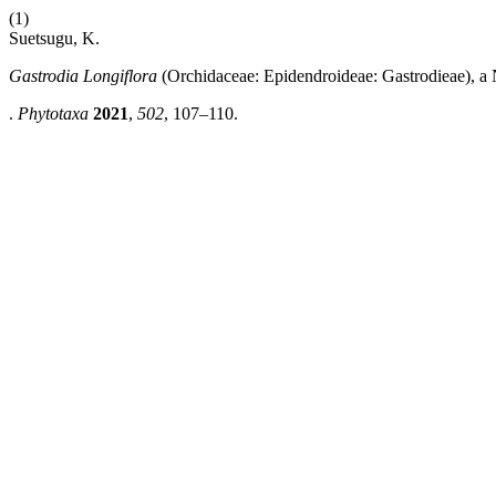
(1)
Suetsugu, K.
Gastrodia Longiflora
(Orchidaceae: Epidendroideae: Gastrodieae), a
.
Phytotaxa
2021
,
502
, 107–110.