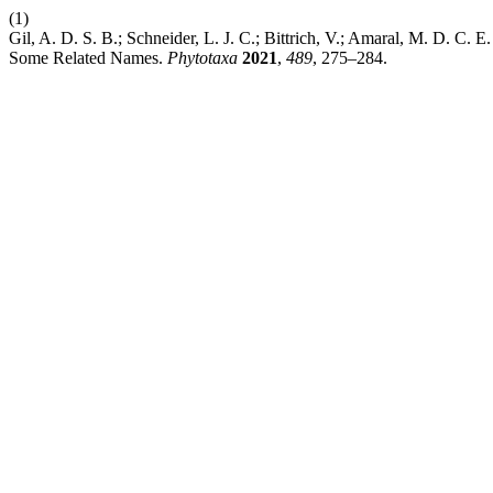
(1)
Gil, A. D. S. B.; Schneider, L. J. C.; Bittrich, V.; Amaral, M. D. C.
Some Related Names.
Phytotaxa
2021
,
489
, 275–284.