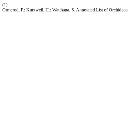
(1)
Ormerod, P.; Kurzweil, H.; Watthana, S. Annotated List of Orchidac