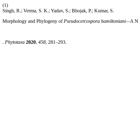
(1)
Singh, R.; Verma, S. K.; Yadav, S.; Bhojak, P.; Kumar, S.
Morphology and Phylogeny of
Pseudocercospora hamiltoniani—
A N
.
Phytotaxa
2020
,
458
, 281–293.