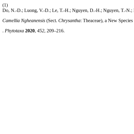
(1)
Do, N.-D.; Luong, V.-D.; Le, T.-H.; Nguyen, D.-H.; Nguyen, T.-N.; 
Camellia Ngheanensis
(Sect.
Chrysantha
: Theaceae), a New Species
.
Phytotaxa
2020
,
452
, 209–216.