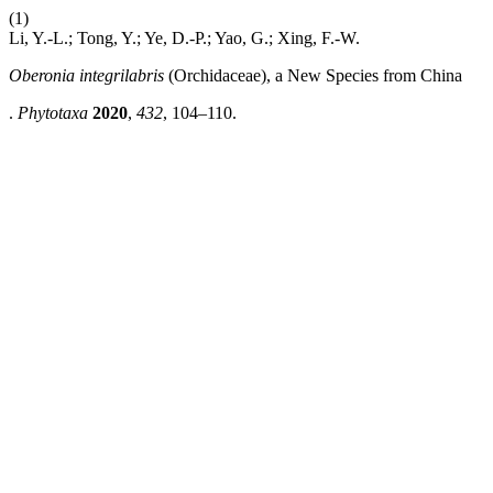
(1)
Li, Y.-L.; Tong, Y.; Ye, D.-P.; Yao, G.; Xing, F.-W.
Oberonia integrilabris
(Orchidaceae), a New Species from China
.
Phytotaxa
2020
,
432
, 104–110.