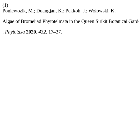
(1)
Poniewozik, M.; Duangjan, K.; Pekkoh, J.; Wołowski, K.
Algae of Bromeliad Phytotelmata in the Queen Sirikit Botanical Gar
.
Phytotaxa
2020
,
432
, 17–37.