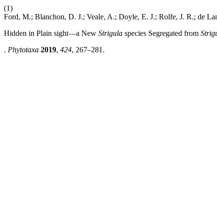
(1)
Ford, M.; Blanchon, D. J.; Veale, A.; Doyle, E. J.; Rolfe, J. R.; de Lan
Hidden in Plain sight—a New
Strigula
species Segregated from
Strig
.
Phytotaxa
2019
,
424
, 267–281.