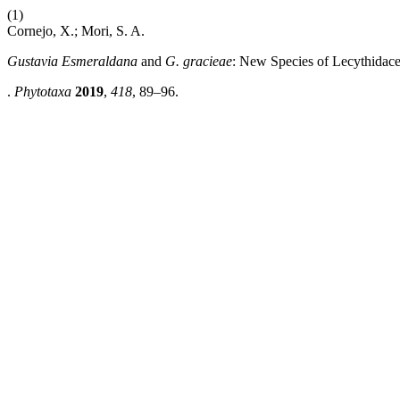
(1)
Cornejo, X.; Mori, S. A.
Gustavia Esmeraldana
and
G. gracieae
: New Species of Lecythidac
.
Phytotaxa
2019
,
418
, 89–96.