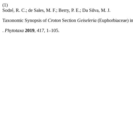
(1)
Sodré, R. C.; de Sales, M. F.; Berry, P. E.; Da Silva, M. J.
Taxonomic Synopsis of
Croton
Section
Geiseleria
(Euphorbiaceae) in
.
Phytotaxa
2019
,
417
, 1–105.