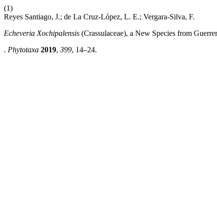
(1)
Reyes Santiago, J.; de La Cruz-López, L. E.; Vergara-Silva, F.
Echeveria Xochipalensis
(Crassulaceae), a New Species from Guerre
.
Phytotaxa
2019
,
399
, 14–24.