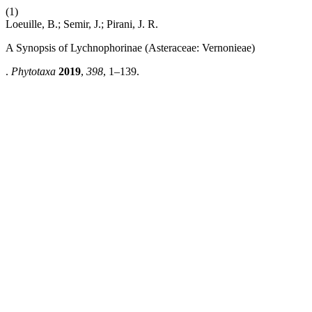
(1)
Loeuille, B.; Semir, J.; Pirani, J. R.
A Synopsis of Lychnophorinae (Asteraceae: Vernonieae)
.
Phytotaxa
2019
,
398
, 1–139.