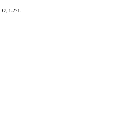
,
17
, 1-271.