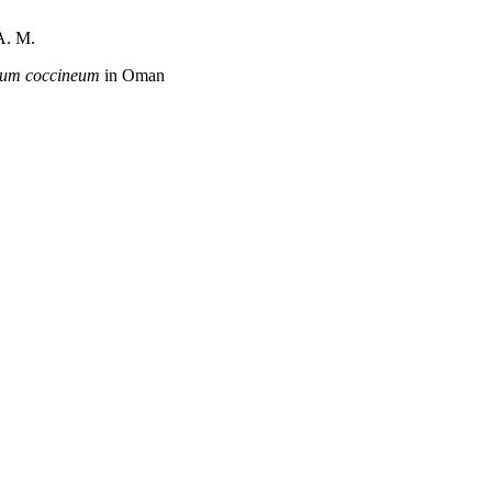
A. M.
lum coccineum
in Oman