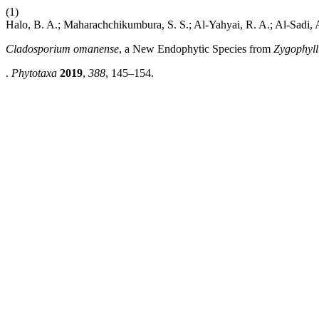
(1)
Halo, B. A.; Maharachchikumbura, S. S.; Al-Yahyai, R. A.; Al-Sadi, 
Cladosporium omanense
, a New Endophytic Species from
Zygophyl
.
Phytotaxa
2019
,
388
, 145–154.