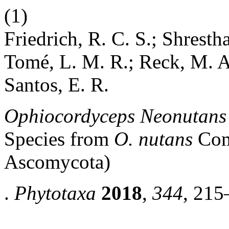
(1)
Friedrich, R. C. S.; Shrest
Tomé, L. M. R.; Reck, M. A
Santos, E. R.
Ophiocordyceps Neonutan
Species from
O. nutans
Comp
Ascomycota)
.
Phytotaxa
2018
,
344
, 215