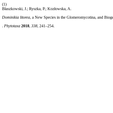
(1)
Błaszkowski, J.; Ryszka, P.; Kozłowska, A.
Dominikia litorea
, a New Species in the Glomeromycotina, and Bioge
.
Phytotaxa
2018
,
338
, 241–254.