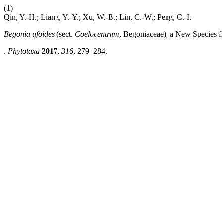
(1)
Qin, Y.-H.; Liang, Y.-Y.; Xu, W.-B.; Lin, C.-W.; Peng, C.-I.
Begonia ufoides
(sect.
Coelocentrum
, Begoniaceae), a New Species 
.
Phytotaxa
2017
,
316
, 279–284.