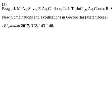
(1)
Braga, J. M. A.; Silva, F. A.; Cardoso, L. J. T.; Joffily, A.; Couto, R. 
New Combinations and Typifications in
Goeppertia
(Marantaceae)
.
Phytotaxa
2017
,
312
, 143–146.