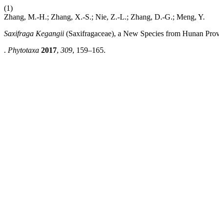
(1)
Zhang, M.-H.; Zhang, X.-S.; Nie, Z.-L.; Zhang, D.-G.; Meng, Y.
Saxifraga Kegangii
(Saxifragaceae), a New Species from Hunan Prov
.
Phytotaxa
2017
,
309
, 159–165.