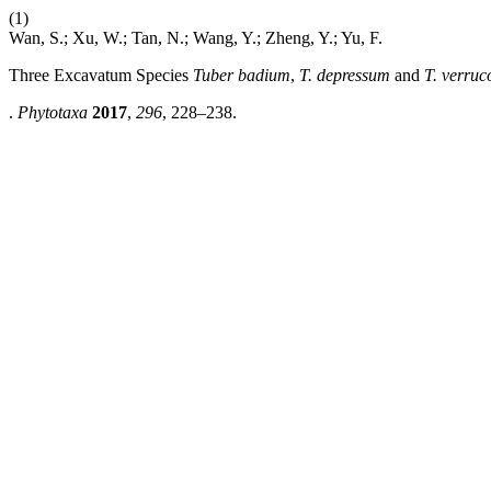
(1)
Wan, S.; Xu, W.; Tan, N.; Wang, Y.; Zheng, Y.; Yu, F.
Three Excavatum Species
Tuber badium
,
T. depressum
and
T. verruc
.
Phytotaxa
2017
,
296
, 228–238.