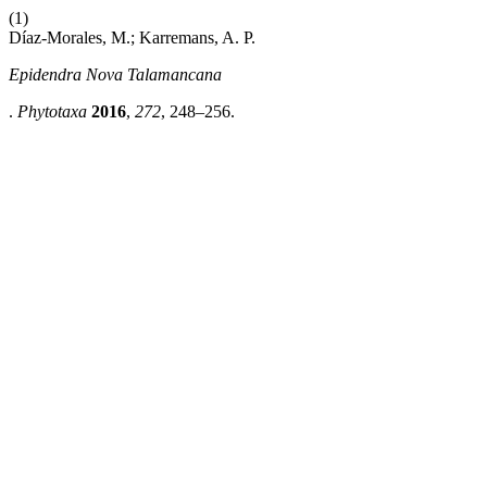
(1)
Díaz-Morales, M.; Karremans, A. P.
Epidendra Nova Talamancana
.
Phytotaxa
2016
,
272
, 248–256.