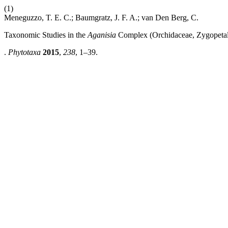
(1)
Meneguzzo, T. E. C.; Baumgratz, J. F. A.; van Den Berg, C.
Taxonomic Studies in the
Aganisia
Complex (Orchidaceae, Zygopetal
.
Phytotaxa
2015
,
238
, 1–39.