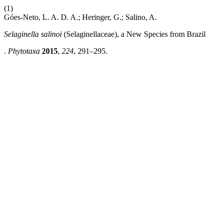
(1)
Góes-Neto, L. A. D. A.; Heringer, G.; Salino, A.
Selaginella salinoi
(Selaginellaceae), a New Species from Brazil
.
Phytotaxa
2015
,
224
, 291–295.