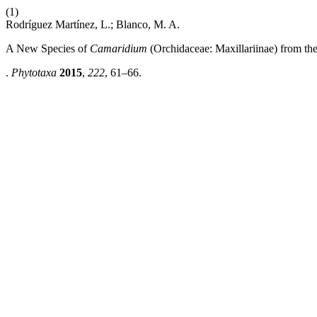
(1)
Rodríguez Martínez, L.; Blanco, M. A.
A New Species of
Camaridium
(Orchidaceae: Maxillariinae) from th
.
Phytotaxa
2015
,
222
, 61–66.