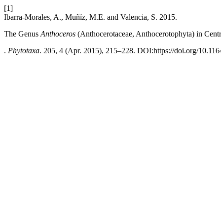
[1]
Ibarra-Morales, A., Muñíz, M.E. and Valencia, S. 2015.
The Genus
Anthoceros
(Anthocerotaceae, Anthocerotophyta) in Cent
.
Phytotaxa
. 205, 4 (Apr. 2015), 215–228. DOI:https://doi.org/10.116