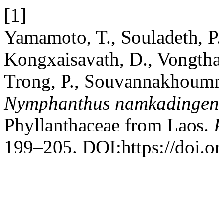
[1]
Yamamoto, T., Souladeth, P.
Kongxaisavath, D., Vongtha
Trong, P., Souvannakhoumm
Nymphanthus namkadingen
Phyllanthaceae from Laos.
199–205. DOI:https://doi.o