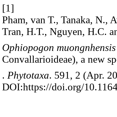
[1]
Pham, van T., Tanaka, N., A
Tran, H.T., Nguyen, H.C. a
Ophiopogon muongnhensis
Convallarioideae), a new s
.
Phytotaxa
. 591, 2 (Apr. 2
DOI:https://doi.org/10.116