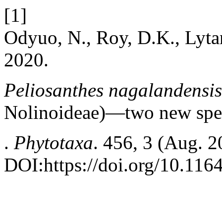
[1]
Odyuo, N., Roy, D.K., Lyta
2020.
Peliosanthes nagalandensis
Nolinoideae)—two new spec
.
Phytotaxa
. 456, 3 (Aug. 
DOI:https://doi.org/10.116